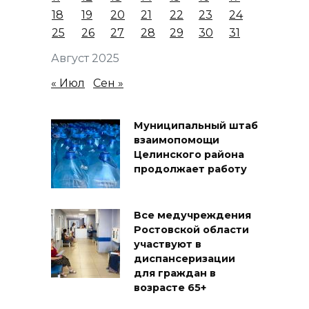
18
19
20
21
22
23
24
25
26
27
28
29
30
31
Август 2025
« Июл
Сен »
Муниципальный штаб
взаимопомощи
Целинского района
продолжает работу
Все медучреждения
Ростовской области
участвуют в
диспансеризации
для граждан в
возрасте 65+