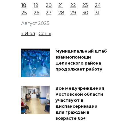
18
19
20
21
22
23
24
25
26
27
28
29
30
31
Август 2025
« Июл
Сен »
Муниципальный штаб
взаимопомощи
Целинского района
продолжает работу
Все медучреждения
Ростовской области
участвуют в
диспансеризации
для граждан в
возрасте 65+