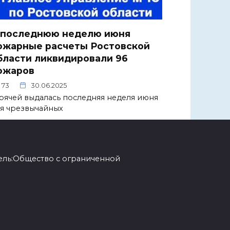
 последнюю неделю июня
ожарные расчеты Ростовской
бласти ликвидировали 96
ожаров
73
30.06.2025
рячей выдалась последняя неделя июня
я чрезвычайных
ель:Общество с ограниченной