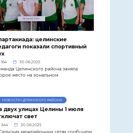
партакиада: целинские
едагоги показали спортивный
ух
164
30.06.2025
манда Целинского района заняла
орое место на зональном
НОВОСТИ ЦЕЛИНСКОГО РАЙОНА
а двух улицах Целины 1 июля
тключат свет
344
30.06.2025
Сальских межрайонных сетях сообщили