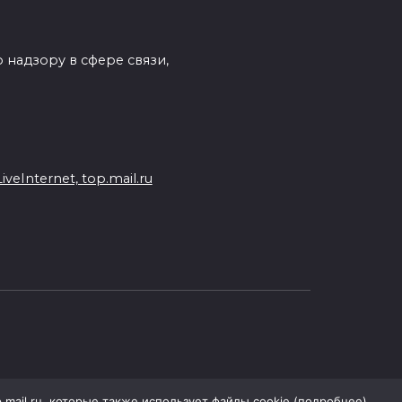
 надзору в сфере связи,
eInternet, top.mail.ru
p.mail.ru, которые также использует файлы cookie (
подробнее
).