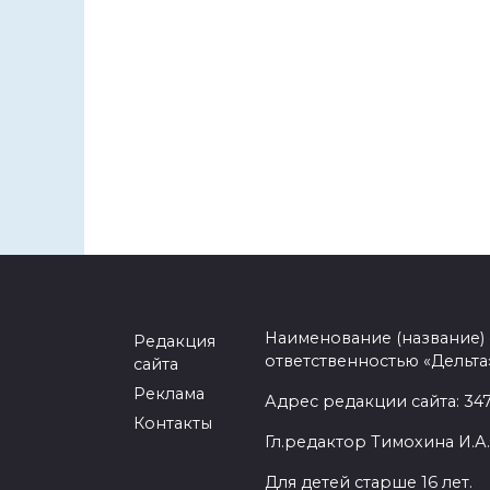
Наименование (название)
Редакция
ответственностью «Дельта
сайта
Реклама
Адрес редакции сайта: 3477
Контакты
Гл.редактор Тимохина И.А.
Для детей старше 16 лет.