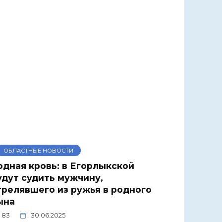
ОБЛАСТНЫЕ НОВОСТИ
одная кровь: в Егорлыкской
удут судить мужчину,
трелявшего из ружья в родного
ына
83
30.06.2025