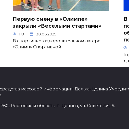
Первую смену в «Олимпе»
В
закрыли «Веселыми стартами»
п
о
118
30.06.2025
п
В спортивно-оздоровительном лагере
«Олимп» Спортивной
Го
дл
 средства массовой информации: Дельта-Целина Учредит
»
60, Ростовская область, п. Целина, ул. Советская, 6.