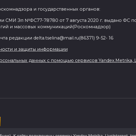
оскомнадзора и государственных органов:
и СМИ Эл №ФС77-78780 от 7 августа 2020 г. выдано ФС по
гий и массовых коммуникаций(Роскомнадзор)
а редакции delta.tselina@mail.ru(86371) 9-52- 16
ности и защиты информации
сональных данных с помощью сервисов Yandex.Metrika, Liv
ой области
бнее
). К сайту подключены сервисы Yandex.Metrika, LiveInternet, to