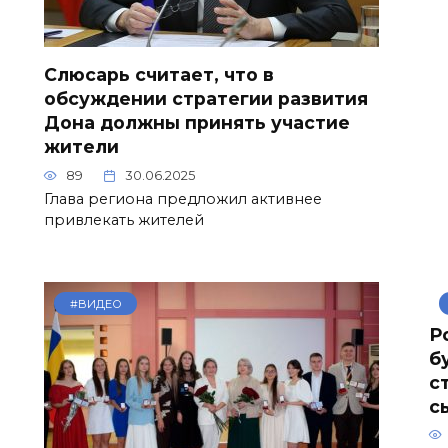
Слюсарь считает, что в
обсуждении стратегии развития
Дона должны принять участие
жители
89
30.06.2025
Глава региона предложил активнее
привлекать жителей
#ВИДЕО
Р
б
с
с