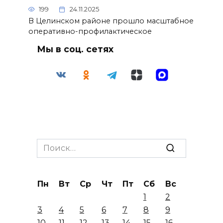
199
24.11.2025
В Целинском районе прошло масштабное
оперативно-профилактическое
Мы в соц. сетях
Search
for:
Пн
Вт
Ср
Чт
Пт
Сб
Вс
1
2
3
4
5
6
7
8
9
10
11
12
13
14
15
16