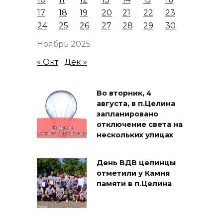
17
18
19
20
21
22
23
24
25
26
27
28
29
30
Ноябрь 2025
« Окт
Дек »
Во вторник, 4
августа, в п.Целина
запланировано
отключение света на
нескольких улицах
День ВДВ целинцы
отметили у Камня
памяти в п.Целина