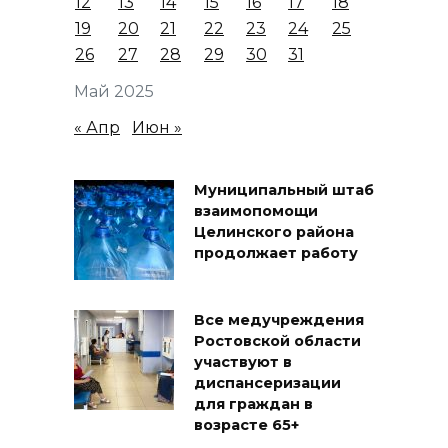
12
13
14
15
16
17
18
19
20
21
22
23
24
25
26
27
28
29
30
31
Май 2025
« Апр
Июн »
Муниципальный штаб
взаимопомощи
Целинского района
продолжает работу
Все медучреждения
Ростовской области
участвуют в
диспансеризации
для граждан в
возрасте 65+