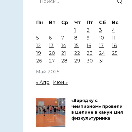
for:
Пн
Вт
Ср
Чт
Пт
Сб
Вс
1
2
3
4
5
6
7
8
9
10
11
12
13
14
15
16
17
18
19
20
21
22
23
24
25
26
27
28
29
30
31
Май 2025
« Апр
Июн »
«Зарядку с
чемпионом» провели
в Целине в канун Дня
физкультурника