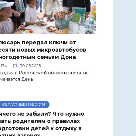
люсарь передал ключи от
есяти новых микроавтобусов
ногодетным семьям Дона
134
30.05.2025
годня в Ростовской области впервые
мечается День
ОБЛАСТНЫЕ НОВОСТИ
ичего не забыли? Что нужно
нать родителям о правилах
одготовки детей к отдыху в
етних лагерях