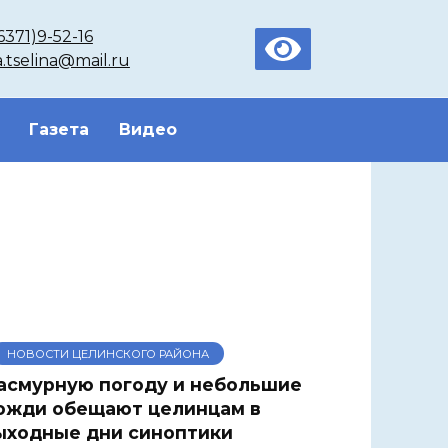
6371)9-52-16
a.tselina@mail.ru
Газета
Видео
НОВОСТИ ЦЕЛИНСКОГО РАЙОНА
асмурную погоду и небольшие
ожди обещают целинцам в
ыходные дни синоптики