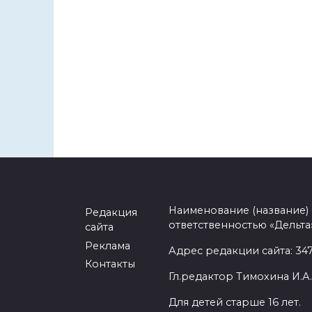
Наименование (название)
Редакция
ответственностью «Дельта
сайта
Реклама
Адрес редакции сайта: 3477
Контакты
Гл.редактор Тимохина И.А.
Для детей старше 16 лет.