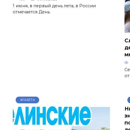
1 июня, в первый день лета, в России
отмечается День
С
д
м
Се
от
#ГАЗЕТА
Н
з
п
л