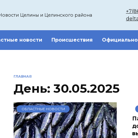
+7(8
Новости Целины и Целинского района
delt
стные новости
Происшествия
Официально
ГЛАВНАЯ
День:
30.05.2025
ОБЛАСТНЫЕ НОВОСТИ
П
д
в