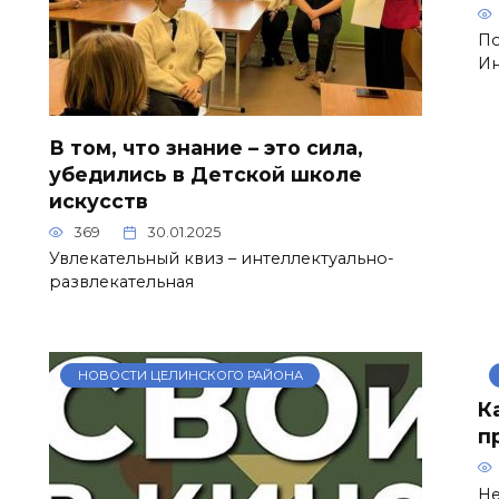
По
Ин
В том, что знание – это сила,
убедились в Детской школе
искусств
369
30.01.2025
Увлекательный квиз – интеллектуально-
развлекательная
НОВОСТИ ЦЕЛИНСКОГО РАЙОНА
К
п
Не