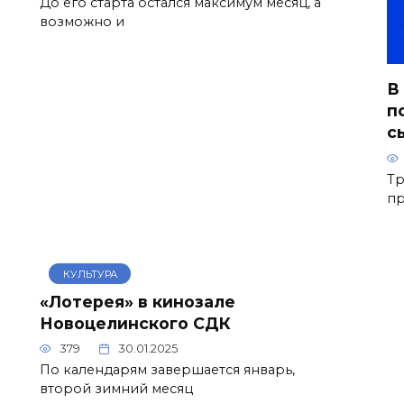
До его старта остался максимум месяц, а
возможно и
В
п
с
Тр
п
КУЛЬТУРА
«Лотерея» в кинозале
Новоцелинского СДК
379
30.01.2025
По календарям завершается январь,
второй зимний месяц