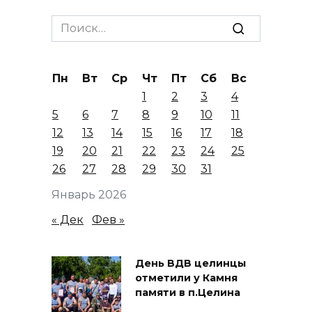
Search
for:
Пн
Вт
Ср
Чт
Пт
Сб
Вс
1
2
3
4
5
6
7
8
9
10
11
12
13
14
15
16
17
18
19
20
21
22
23
24
25
26
27
28
29
30
31
Январь 2026
« Дек
Фев »
День ВДВ целинцы
отметили у Камня
памяти в п.Целина