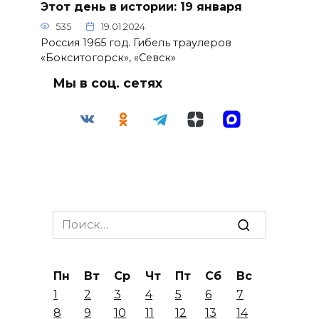
Этот день в истории: 19 января
535
19.01.2024
Россия 1965 год. Гибель траулеров
«Бокситогорск», «Севск»
Мы в соц. сетях
Search
for:
Пн
Вт
Ср
Чт
Пт
Сб
Вс
1
2
3
4
5
6
7
8
9
10
11
12
13
14