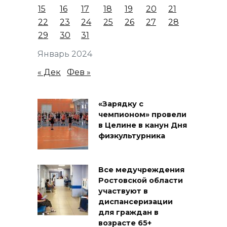
15
16
17
18
19
20
21
22
23
24
25
26
27
28
29
30
31
Январь 2024
« Дек
Фев »
«Зарядку с
чемпионом» провели
в Целине в канун Дня
физкультурника
Все медучреждения
Ростовской области
участвуют в
диспансеризации
для граждан в
возрасте 65+