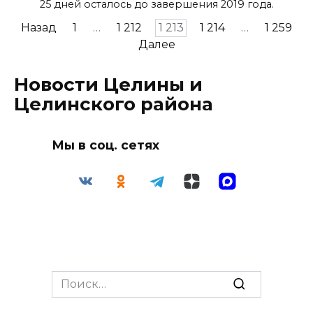
25 дней осталось до завершения 2019 года.
Пагинация
Назад
1
…
1 212
1 213
1 214
…
1 259
записей
Далее
Новости Целины и
Целинского района
Мы в соц. сетях
Search
for: