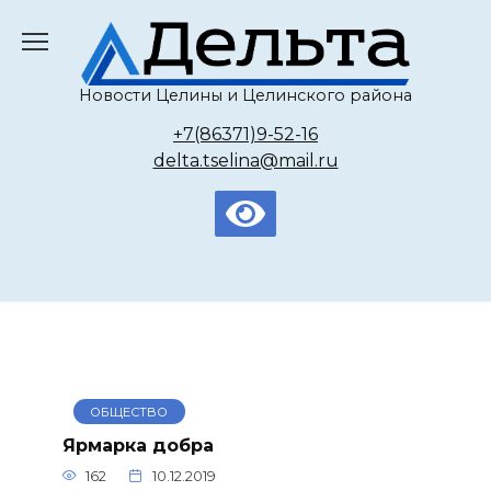
Перейти
к
содержанию
Новости Целины и Целинского района
+7(86371)9-52-16
delta.tselina@mail.ru
ОБЩЕСТВО
Ярмарка добра
162
10.12.2019