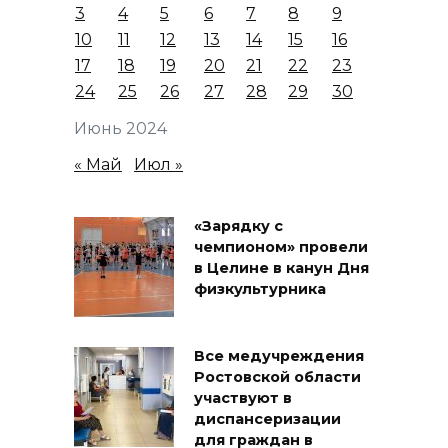
3
4
5
6
7
8
9
10
11
12
13
14
15
16
17
18
19
20
21
22
23
24
25
26
27
28
29
30
Июнь 2024
« Май
Июл »
«Зарядку с
чемпионом» провели
в Целине в канун Дня
физкультурника
Все медучреждения
Ростовской области
участвуют в
диспансеризации
для граждан в