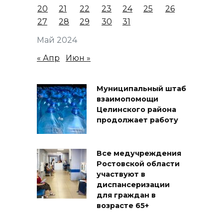
20
21
22
23
24
25
26
27
28
29
30
31
Май 2024
« Апр
Июн »
Муниципальный штаб
взаимопомощи
Целинского района
продолжает работу
Все медучреждения
Ростовской области
участвуют в
диспансеризации
для граждан в
возрасте 65+