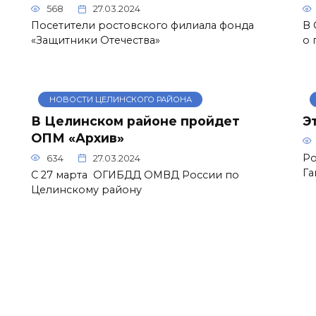
568
27.03.2024
Посетители ростовского филиала фонда
В 
«Защитники Отечества»
о 
НОВОСТИ ЦЕЛИНСКОГО РАЙОНА
В Целинском районе пройдет
Э
ОПМ «Архив»
Ро
634
27.03.2024
Га
С 27 марта ОГИБДД ОМВД России по
Целинскому району