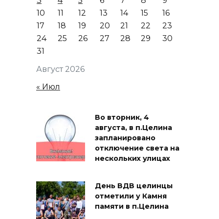
3
4
5
6
7
8
9
10
11
12
13
14
15
16
17
18
19
20
21
22
23
24
25
26
27
28
29
30
31
Август 2026
« Июл
Во вторник, 4
августа, в п.Целина
запланировано
отключение света на
нескольких улицах
День ВДВ целинцы
отметили у Камня
памяти в п.Целина