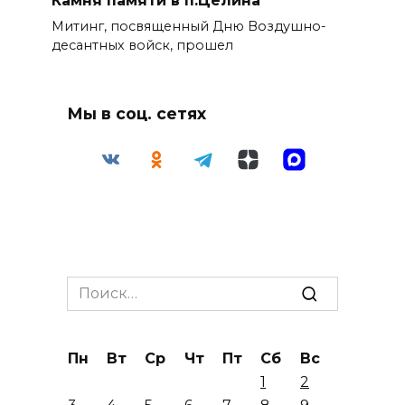
Камня памяти в п.Целина
Митинг, посвященный Дню Воздушно-
десантных войск, прошел
Мы в соц. сетях
Search
for:
Пн
Вт
Ср
Чт
Пт
Сб
Вс
1
2