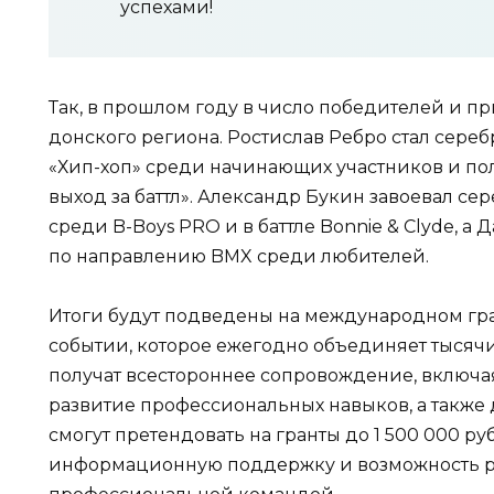
успехами!
Так, в прошлом году в число победителей и п
донского региона. Ростислав Ребро стал сер
«Хип-хоп» среди начинающих участников и п
выход за баттл». Александр Букин завоевал с
среди B-Boys PRO и в баттле Bonnie & Clyde, 
по направлению BMX среди любителей.
Итоги будут подведены на международном гр
событии, которое ежегодно объединяет тысячи
получат всестороннее сопровождение, включая
развитие профессиональных навыков, а также
смогут претендовать на гранты до 1 500 000 ру
информационную поддержку и возможность ре