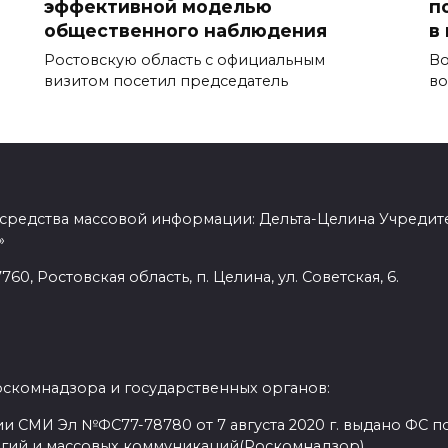
эффективной моделью
п
общественного наблюдения
в
Ростовскую область с официальным
Во
визитом посетил председатель
во
 средства массовой информации: Дельта-Целина Учредит
»
60, Ростовская область, п. Целина, ул. Советская, 6.
оскомнадзора и государственных органов:
и СМИ Эл №ФС77-78780 от 7 августа 2020 г. выдано ФС по
гий и массовых коммуникаций(Роскомнадзор)