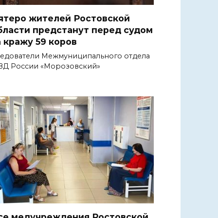
ятеро жителей Ростовской
бласти предстанут перед судом
а кражу 59 коров
едователи Межмуниципального отдела
Д России «Морозовский»
се медучреждения Ростовской