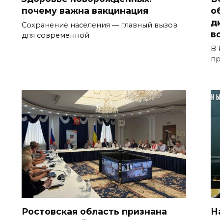
почему важна вакцинация
о
д
Сохранение населения — главный вызов
в
для современной
В 
пр
Ростовская область признана
Н