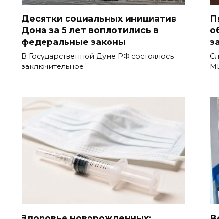
Десятки социальных инициатив
П
Дона за 5 лет воплотились в
о
федеральные законы
з
В Государственной Думе РФ состоялось
Сл
заключительное
МВ
Здоровье новорожденных:
В