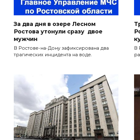
За два дня в озере Лесном
Т
Ростова утонули сразу двое
Р
мужчин
к
В Ростове-на-Дону зафиксирована два
В 
трагических инцидента на воде.
ра