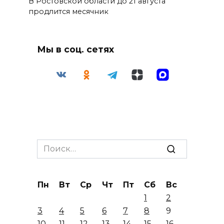
В Ростовской области до 21 августа
продлится месячник
Мы в соц. сетях
Search
for:
Пн
Вт
Ср
Чт
Пт
Сб
Вс
1
2
3
4
5
6
7
8
9
10
11
12
13
14
15
16