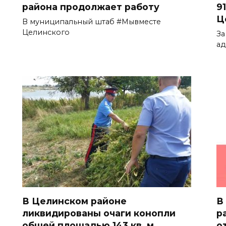
района продолжает работу
9
Ц
В муниципальный штаб #Мывместе
Целинского
За
ад
В Целинском районе
В
ликвидированы очаги конопли
р
общей площадью 143 кв. м
о