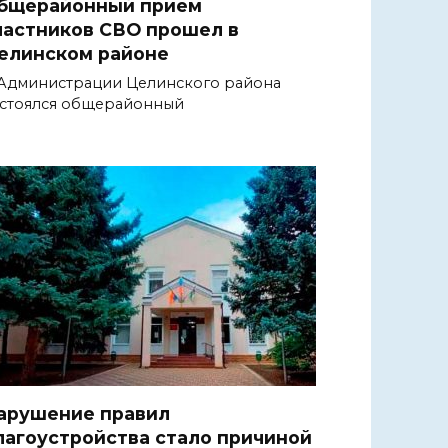
бщерайонный прием
частников СВО прошел в
елинском районе
Администрации Целинского района
стоялся общерайонный
арушение правил
лагоустройства стало причиной