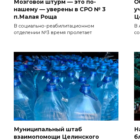
Мозговой штурм — это по-
О
нашему — уверены в СРО № 3
у
п.Малая Роща
Ц
В социально-реабилитационном
В 
отделении №3 время пролетает
со
Муниципальный штаб
Н
взаимопомощи Целинского
б