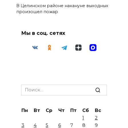
В Целинском районе накануне выходных
произошел пожар
Мы в соц. сетях
Search
for:
Пн
Вт
Ср
Чт
Пт
Сб
Вс
1
2
3
4
5
6
7
8
9