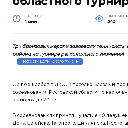
областного турни
НА ЧТЕНИЕ
ПРОСМОТ
1 мин
545
Три бронзовых медали завоевали теннисисты
района на турнире регионального значения!
НОВОСТИ ЦЕЛИНСКОГО РАЙОНА
С 3 по 5 ноября в ДЮСШ поселка Веселый пр
соревнования Ростовской области по настоль
юниорок до 20 лет.
В соревнованиях приняли участие 40 девушек 
Дону, Батайска, Таганрога, Цимлянска, Пролет