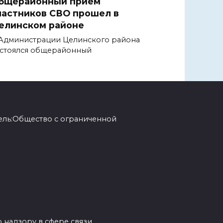
бщерайонный прием
частников СВО прошел в
елинском районе
Администрации Целинского района
стоялся общерайонный
ель:Общество с ограниченной
 надзору в сфере связи,