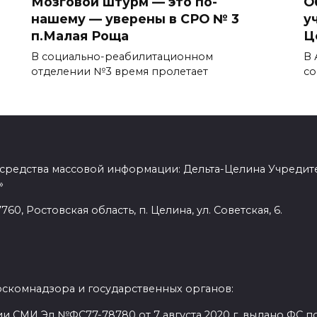
Мозговой штурм — это по-
О
нашему — уверены в СРО № 3
у
п.Малая Роща
Ц
В социально-реабилитационном
В 
отделении №3 время пролетает
со
 средства массовой информации: Дельта-Целина Учредит
»
60, Ростовская область, п. Целина, ул. Советская, 6.
оскомнадзора и государственных органов:
и СМИ Эл №ФС77-78780 от 7 августа 2020 г. выдано ФС по