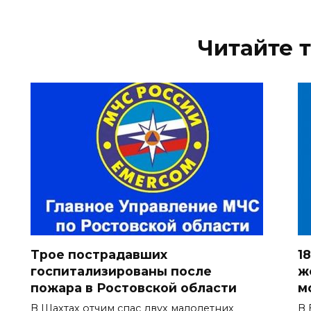
Читайте 
Трое пострадавших
1
госпитализированы после
ж
пожара в Ростовской области
м
В Шахтах отчим спас двух малолетних
В 