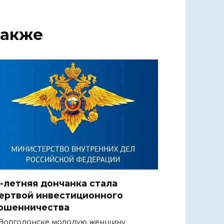
также
8-летняя дончанка стала
ертвой инвестиционного
ошенничества
Волгодонске молодую женщину