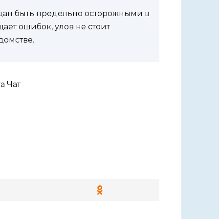
дан быть предельно осторожными в
ает ошибок, улов не стоит
домстве.
а Чат