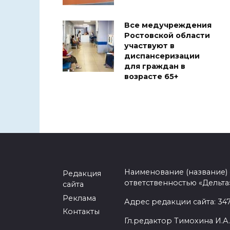
Все медучреждения
Ростовской области
участвуют в
диспансеризации
для граждан в
возрасте 65+
Наименование (название)
Редакция
ответственностью «Дельта
сайта
Реклама
Адрес редакции сайта: 3477
Контакты
Гл.редактор Тимохина И.А.