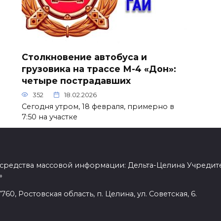
Столкновение автобуса и
грузовика на трассе М-4 «Дон»:
четыре пострадавших
352
18.02.2026
Сегодня утром, 18 февраля, примерно в
7:50 на участке
 средства массовой информации: Дельта-Целина Учредит
»
60, Ростовская область, п. Целина, ул. Советская, 6.