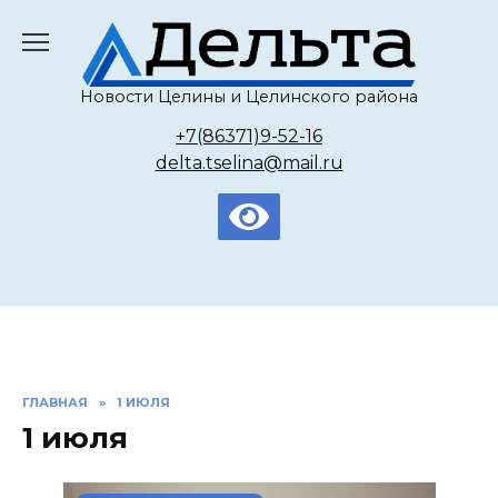
Перейти
к
содержанию
Новости Целины и Целинского района
+7(86371)9-52-16
delta.tselina@mail.ru
ГЛАВНАЯ
»
1 ИЮЛЯ
1 июля