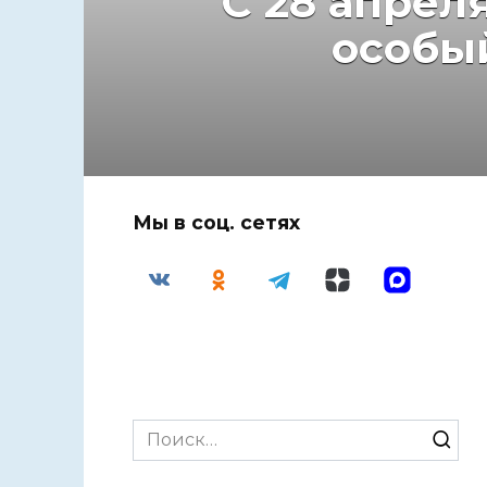
С 28 апрел
особы
Мы в соц. сетях
Search
for: