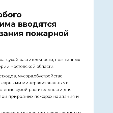
обого
има вводятся
вания пожарной
ра, сухой растительности, пожнивных
ории Ростовской области.
тходов, мусора.обустройство
пожарными минерализованными
аление сухой растительности для
при природных пожарах на здания и
 проездов к зданиям, сооружениям и