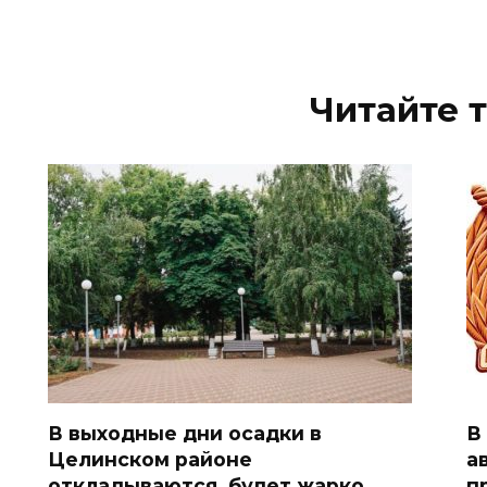
Читайте 
В выходные дни осадки в
В
Целинском районе
а
откладываются, будет жарко
п