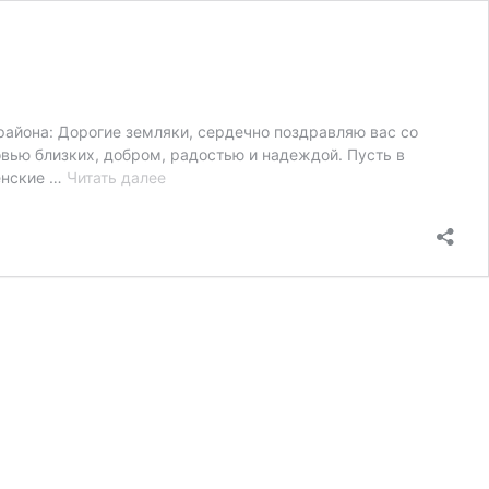
айона: Дорогие земляки, сердечно поздравляю вас со
ью близких, добром, радостью и надеждой. Пусть в
Пусть
енские …
Читать далее
в
каждой
семье
происходят
только
светлые
и
радостные
события!