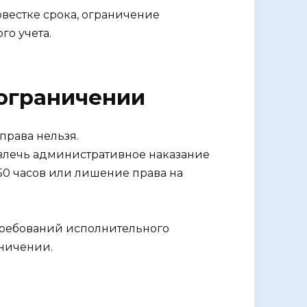
овестке срока, ограничение
го учета.
 ограничении
права нельзя.
влечь административное наказание
 50 часов или лишение права на
требований исполнительного
аничении.