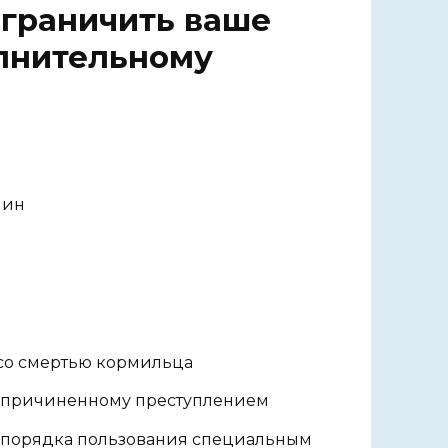
ограничить ваше
олнительному
чин
со смертью кормильца
 причиненному преступлением
 порядка пользования специальным