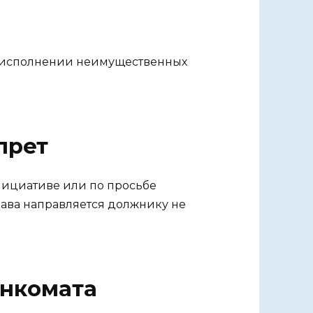
еисполнении неимущественных
прет
нициативе или по просьбе
рава направляется должнику не
енкомата