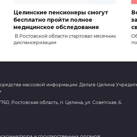
Целинские пенсионеры смогут
В
бесплатно пройти полное
з
медицинское обследование
с
В Ростовской области стартовал месячник
Об
диспансеризации
по
 средства массовой информации: Дельта-Целина Учредит
»
60, Ростовская область, п. Целина, ул. Советская, 6.
оскомнадзора и государственных органов: