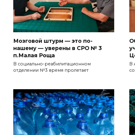
Мозговой штурм — это по-
О
нашему — уверены в СРО № 3
у
п.Малая Роща
Ц
В социально-реабилитационном
В 
отделении №3 время пролетает
со