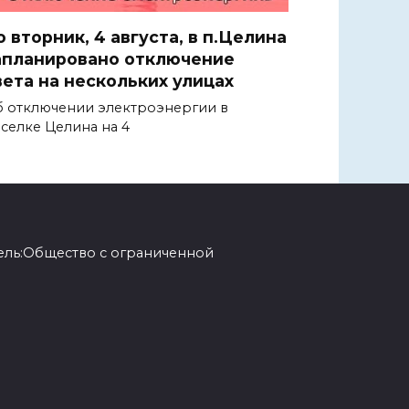
о вторник, 4 августа, в п.Целина
апланировано отключение
вета на нескольких улицах
 отключении электроэнергии в
селке Целина на 4
ель:Общество с ограниченной