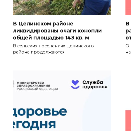
В Целинском районе
В
ликвидированы очаги конопли
р
общей площадью 143 кв. м
о
В сельских поселениях Целинского
О 
района продолжаются
на