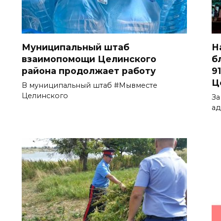
Муниципальный штаб
Н
взаимопомощи Целинского
б
района продолжает работу
9
Ц
В муниципальный штаб #Мывместе
Целинского
За
ад