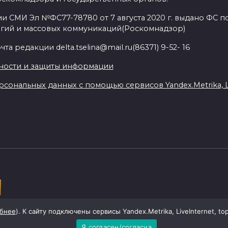
и СМИ Эл №ФС77-78780 от 7 августа 2020 г. выдано ФС по
гий и массовых коммуникаций(Роскомнадзор)
а редакции delta.tselina@mail.ru(86371) 9-52- 16
ности и защиты информации
сональных данных с помощью сервисов Yandex.Metrika, Liv
ой области
бнее
). К сайту подключены сервисы Yandex.Metrika, LiveInternet, to
Я согласен/согласна