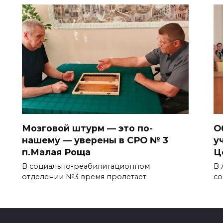
Мозговой штурм — это по-
О
нашему — уверены в СРО № 3
у
п.Малая Роща
Ц
В социально-реабилитационном
В 
отделении №3 время пролетает
со