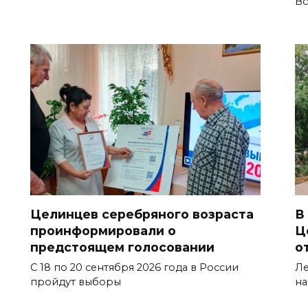
Вс
Целинцев серебряного возраста
В
проинформировали о
Ц
предстоящем голосовании
о
С 18 по 20 сентября 2026 года в России
Ле
пройдут выборы
на