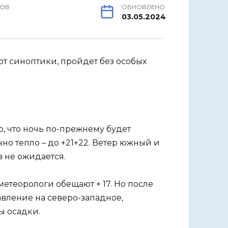
РОВ
ОБНОВЛЕНО
03.05.2024
т синоптики, пройдет без особых
о, что ночь по-прежнему будет
но тепло – до +21+22. Ветер южный и
в не ожидается.
 метеорологи обещают + 17. Но после
авление на северо-западное,
ы осадки.