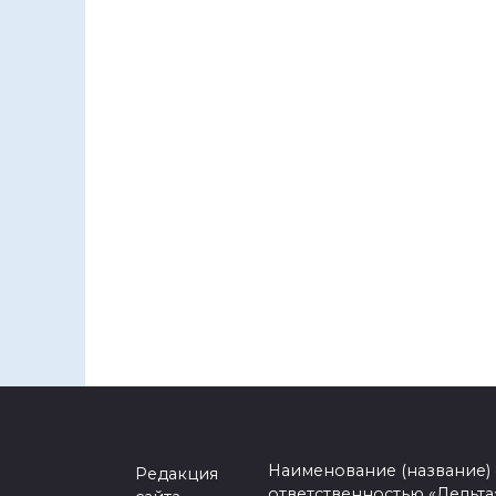
Наименование (название)
Редакция
ответственностью «Дельта