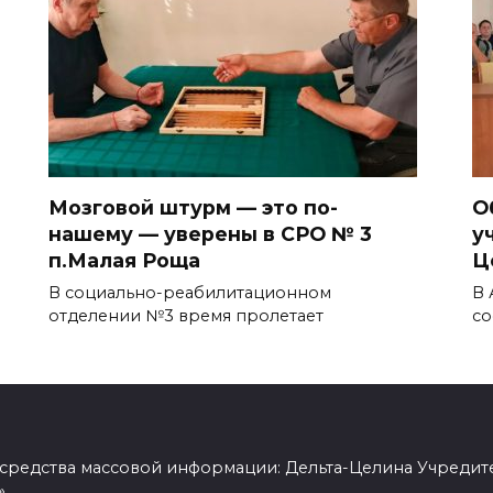
Мозговой штурм — это по-
О
нашему — уверены в СРО № 3
у
п.Малая Роща
Ц
В социально-реабилитационном
В 
отделении №3 время пролетает
со
 средства массовой информации: Дельта-Целина Учредит
»