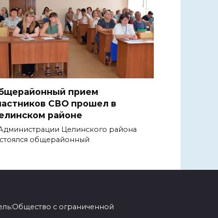
бщерайонный прием
частников СВО прошел в
елинском районе
Администрации Целинского района
стоялся общерайонный
ель:Общество с ограниченной