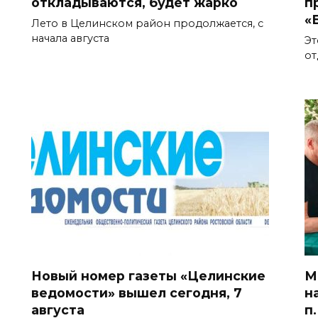
откладываются, будет жарко
п
«
Лето в Целинском район продолжается, с
начала августа
Эт
от
Новый номер газеты «Целинские
М
ведомости» вышел сегодня, 7
н
августа
п