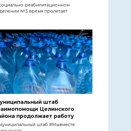
социально-реабилитационном
делении №3 время пролетает
униципальный штаб
заимопомощи Целинского
айона продолжает работу
муниципальный штаб #Мывместе
елинского