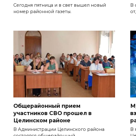
Сегодня пятница и в свет вышел новый
В 
номер районной газеты.
от
Общерайонный прием
М
участников СВО прошел в
в
Целинском районе
р
В Администрации Целинского района
В 
состоялся общерайонный
Ц