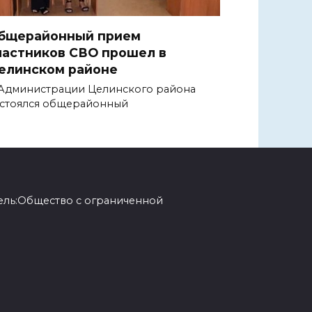
бщерайонный прием
частников СВО прошел в
елинском районе
Администрации Целинского района
стоялся общерайонный
ель:Общество с ограниченной