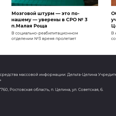
Мозговой штурм — это по-
О
нашему — уверены в СРО № 3
у
п.Малая Роща
Ц
В социально-реабилитационном
В 
отделении №3 время пролетает
со
 средства массовой информации: Дельта-Целина Учредит
»
60, Ростовская область, п. Целина, ул. Советская, 6.