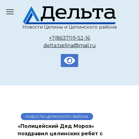
Перейти
к
содержанию
Новости Целины и Целинского района
+7(86371)9-52-16
delta.tselina@mail.ru
НОВОСТИ ЦЕЛИНСКОГО РАЙОНА
«Полицейский Дед Мороз»
поздравил целинских ребят с