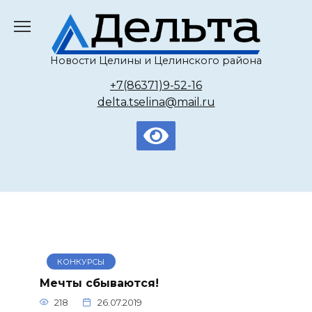
Перейти
к
содержанию
Новости Целины и Целинского района
+7(86371)9-52-16
delta.tselina@mail.ru
КОНКУРСЫ
Мечты сбываются!
218
26.07.2019