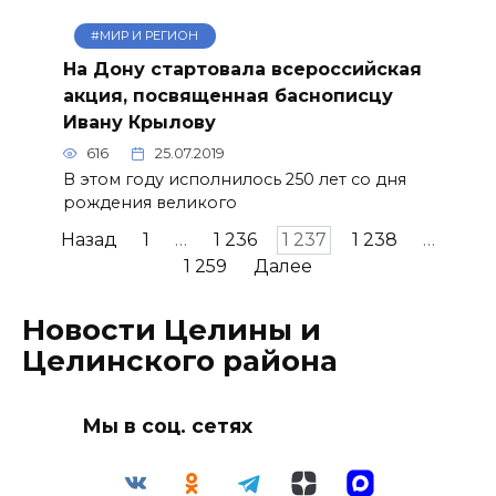
#МИР И РЕГИОН
На Дону стартовала всероссийская
акция, посвященная баснописцу
Ивану Крылову
616
25.07.2019
В этом году исполнилось 250 лет со дня
рождения великого
Пагинация
Назад
1
…
1 236
1 237
1 238
…
записей
1 259
Далее
Новости Целины и
Целинского района
Мы в соц. сетях