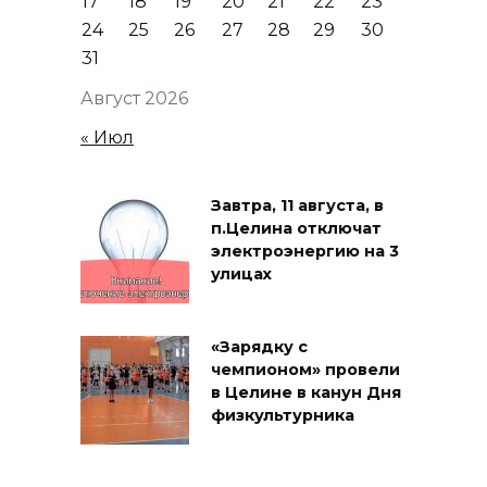
17
18
19
20
21
22
23
24
25
26
27
28
29
30
31
Август 2026
« Июл
Завтра, 11 августа, в
п.Целина отключат
электроэнергию на 3
улицах
«Зарядку с
чемпионом» провели
в Целине в канун Дня
физкультурника