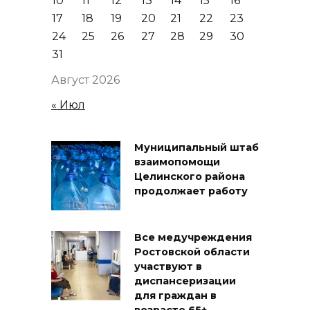
10
11
12
13
14
15
16
17
18
19
20
21
22
23
24
25
26
27
28
29
30
31
Август 2026
« Июл
Муниципальный штаб
взаимопомощи
Целинского района
продолжает работу
Все медучреждения
Ростовской области
участвуют в
диспансеризации
для граждан в