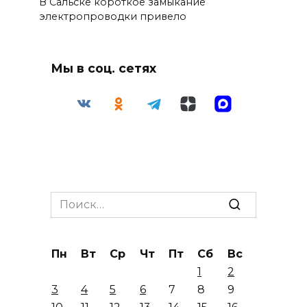
В Сальске короткое замыкание
электропроводки привело
Мы в соц. сетях
Search
for:
Пн
Вт
Ср
Чт
Пт
Сб
Вс
1
2
3
4
5
6
7
8
9