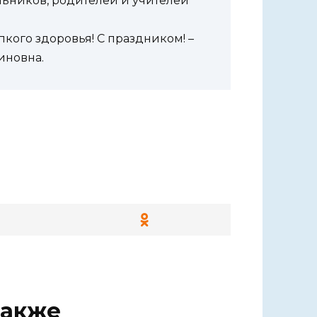
льников, родителей и учителей
пкого здоровья! С праздником! –
иновна.
также