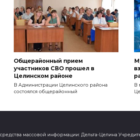
Общерайонный прием
М
участников СВО прошел в
в
Целинском районе
р
В Администрации Целинского района
В 
состоялся общерайонный
Ц
 средства массовой информации: Дельта-Целина Учредит