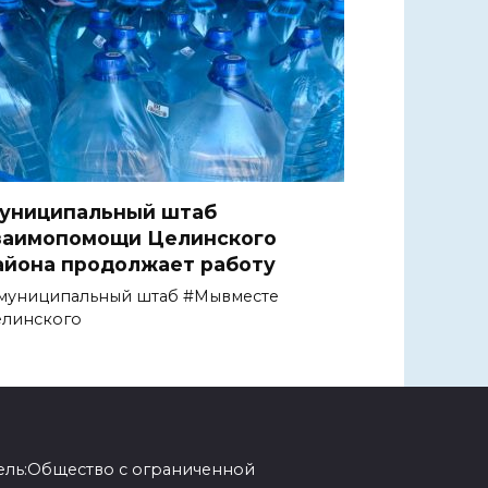
униципальный штаб
заимопомощи Целинского
айона продолжает работу
муниципальный штаб #Мывместе
елинского
ель:Общество с ограниченной