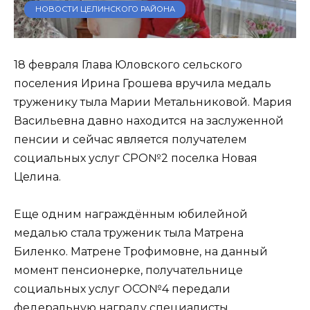
НОВОСТИ ЦЕЛИНСКОГО РАЙОНА
18 февраля Глава Юловского сельского
поселения Ирина Грошева вручила медаль
труженику тыла Марии Метальниковой. Мария
Васильевна давно находится на заслуженной
пенсии и сейчас является получателем
социальных услуг СРО№2 поселка Новая
Целина.
Еще одним награждённым юбилейной
медалью стала труженик тыла Матрена
Биленко. Матрене Трофимовне, на данный
момент пенсионерке, получательнице
социальных услуг ОСО№4 передали
федеральную награду специалисты