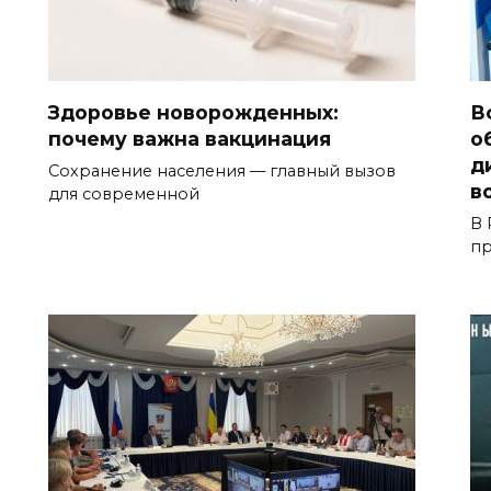
Здоровье новорожденных:
В
почему важна вакцинация
о
д
Сохранение населения — главный вызов
в
для современной
В 
пр