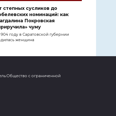
т степных сусликов до
обелевских номинаций: как
агдалина Покровская
приручила» чуму
1904 году в Саратовской губернии
дилась женщина
ель:Общество с ограниченной