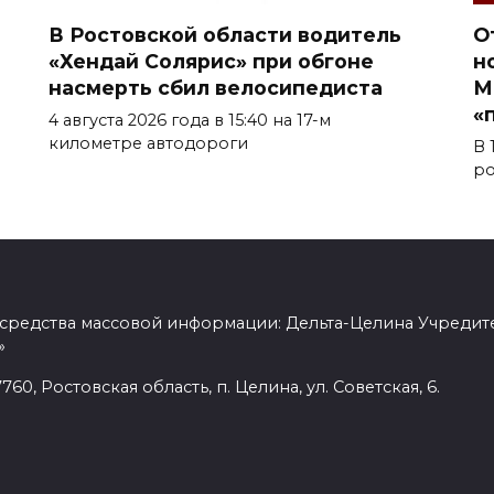
В Ростовской области водитель
О
«Хендай Солярис» при обгоне
н
насмерть сбил велосипедиста
М
«
4 августа 2026 года в 15:40 на 17-м
километре автодороги
В 
ро
 средства массовой информации: Дельта-Целина Учредит
»
60, Ростовская область, п. Целина, ул. Советская, 6.