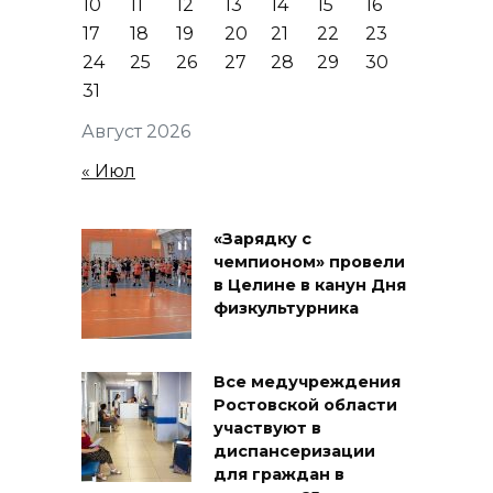
10
11
12
13
14
15
16
17
18
19
20
21
22
23
24
25
26
27
28
29
30
31
Август 2026
« Июл
«Зарядку с
чемпионом» провели
в Целине в канун Дня
физкультурника
Все медучреждения
Ростовской области
участвуют в
диспансеризации
для граждан в