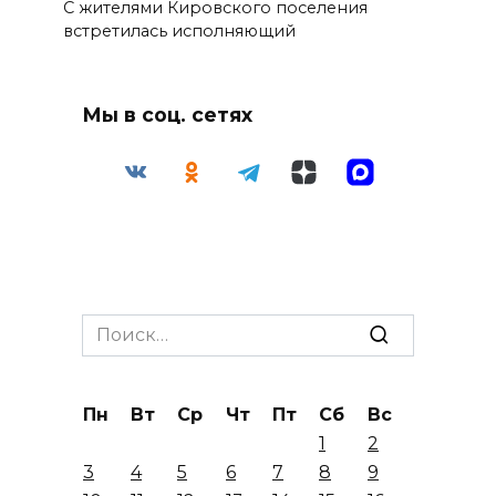
С жителями Кировского поселения
встретилась исполняющий
Мы в соц. сетях
Search
for:
Пн
Вт
Ср
Чт
Пт
Сб
Вс
1
2
3
4
5
6
7
8
9