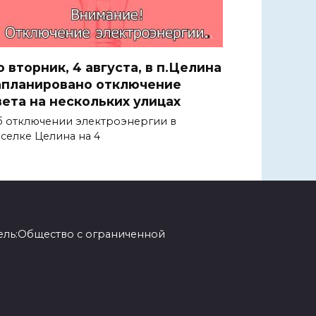
о вторник, 4 августа, в п.Целина
апланировано отключение
вета на нескольких улицах
 отключении электроэнергии в
селке Целина на 4
ель:Общество с ограниченной