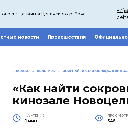
+7(8
Новости Целины и Целинского района
delt
стные новости
Происшествия
Официально
ГЛАВНАЯ
»
КУЛЬТУРА
»
«КАК НАЙТИ СОКРОВИЩА» В КИНО
«Как найти сокров
кинозале Новоцел
НА ЧТЕНИЕ
ПРОСМОТ
1 мин
545