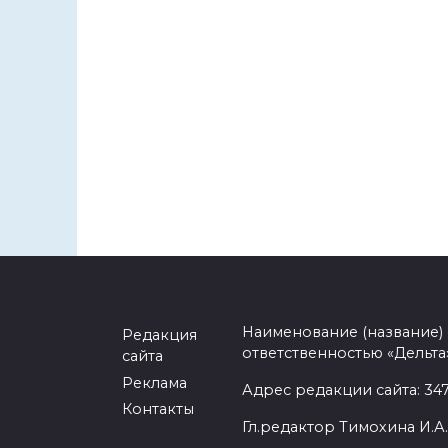
Наименование (название)
Редакция
ответственностью «Дельта
сайта
Реклама
Адрес редакции сайта: 3477
Контакты
Гл.редактор Тимохина И.А.