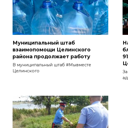
Муниципальный штаб
Н
взаимопомощи Целинского
б
района продолжает работу
9
Ц
В муниципальный штаб #Мывместе
Целинского
За
ад