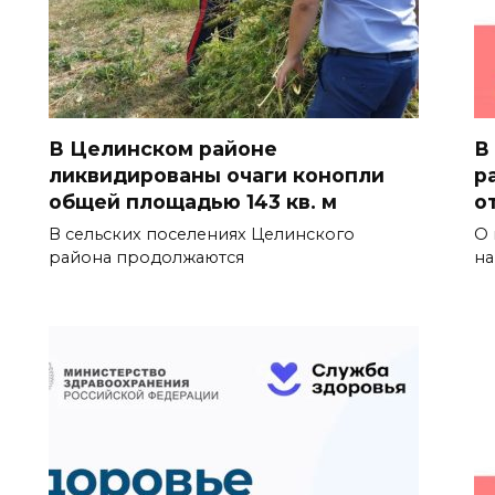
В Целинском районе
В
ликвидированы очаги конопли
р
общей площадью 143 кв. м
о
В сельских поселениях Целинского
О 
района продолжаются
на