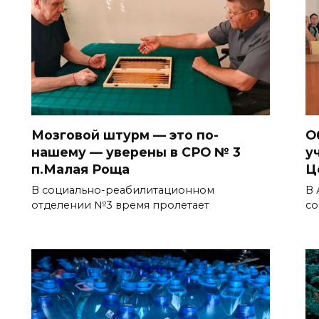
Мозговой штурм — это по-
О
нашему — уверены в СРО № 3
у
п.Малая Роща
Ц
В социально-реабилитационном
В 
отделении №3 время пролетает
со