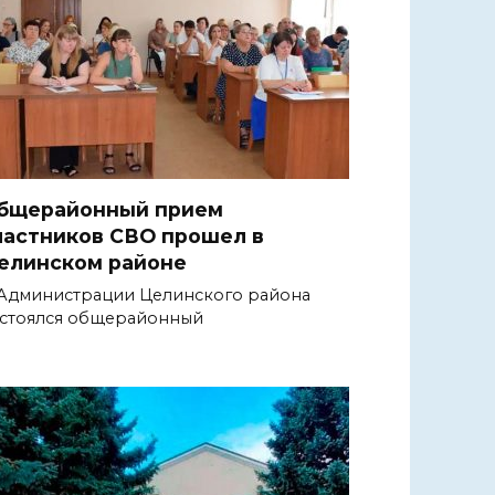
бщерайонный прием
частников СВО прошел в
елинском районе
Администрации Целинского района
стоялся общерайонный