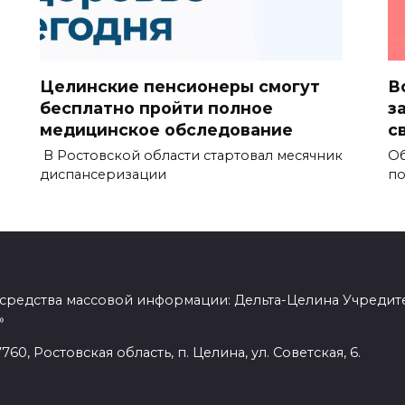
Целинские пенсионеры смогут
В
бесплатно пройти полное
з
медицинское обследование
с
В Ростовской области стартовал месячник
Об
диспансеризации
по
 средства массовой информации: Дельта-Целина Учредит
»
60, Ростовская область, п. Целина, ул. Советская, 6.