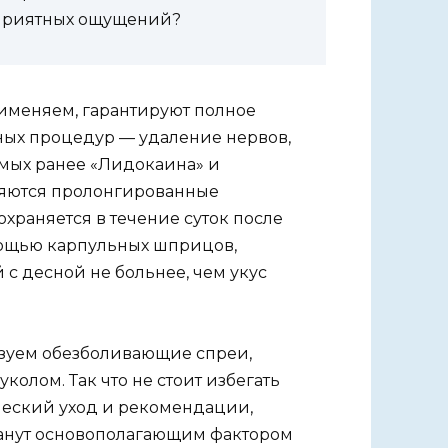
еприятных ощущений?
именяем, гарантируют полное
ных процедур — удаление нервов,
емых ранее «Лидокаина» и
няются пролонгированные
храняется в течение суток после
мощью карпульных шприцов,
 с десной не больнее, чем укус
зуем обезболивающие спреи,
олом. Так что не стоит избегать
ческий уход и рекомендации,
танут основополагающим фактором