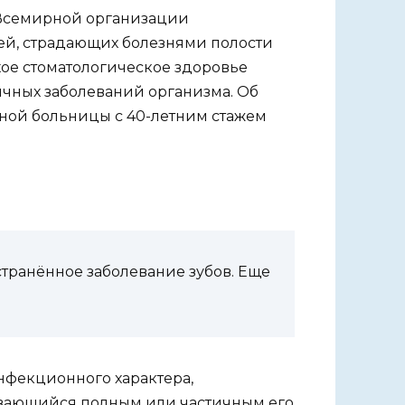
м Всемирной организации
ей, страдающих болезнями полости
хое стоматологическое здоровье
чных заболеваний организма. Об
нной больницы с 40-летним стажем
транённое заболевание зубов. Еще
нфекционного характера,
ивающийся полным или частичным его