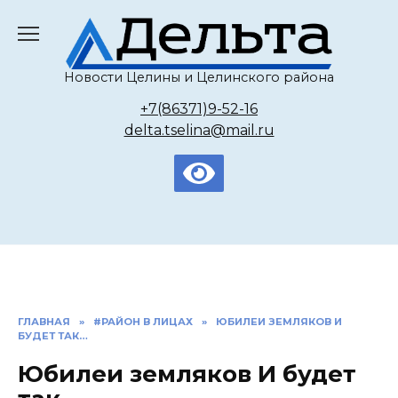
Перейти
к
содержанию
Новости Целины и Целинского района
+7(86371)9-52-16
delta.tselina@mail.ru
ГЛАВНАЯ
»
#РАЙОН В ЛИЦАХ
»
ЮБИЛЕИ ЗЕМЛЯКОВ И
БУДЕТ ТАК…
Юбилеи земляков И будет