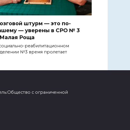
озговой штурм — это по-
ашему — уверены в СРО № 3
.Малая Роща
социально-реабилитационном
делении №3 время пролетает
ель:Общество с ограниченной