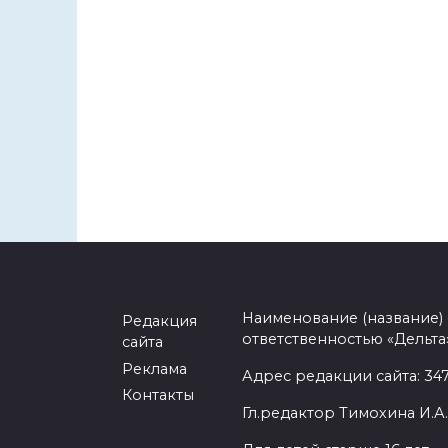
Наименование (название)
Редакция
ответственностью «Дельта
сайта
Реклама
Адрес редакции сайта: 3477
Контакты
Гл.редактор Тимохина И.А.