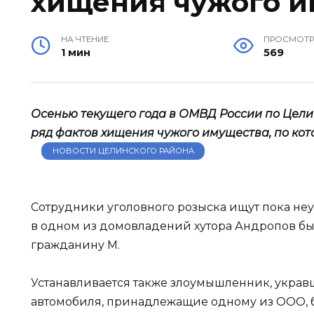
хищения чужого 
НА ЧТЕНИЕ
ПРОСМОТ
1 мин
569
Осенью текущего года в ОМВД России по Цел
ряд фактов хищения чужого имущества, по кот
НОВОСТИ ЦЕЛИНСКОГО РАЙОНА
Сотрудники уголовного розыска ищут пока неу
в одном из домовладений хутора Андропов б
гражданину М.
Устанавливается также злоумышленник, украв
автомобиля, принадлежащие одному из ООО, 