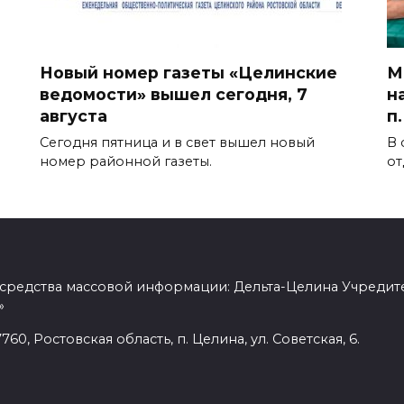
Новый номер газеты «Целинские
М
ведомости» вышел сегодня, 7
н
августа
п
Сегодня пятница и в свет вышел новый
В 
номер районной газеты.
от
 средства массовой информации: Дельта-Целина Учредит
»
60, Ростовская область, п. Целина, ул. Советская, 6.