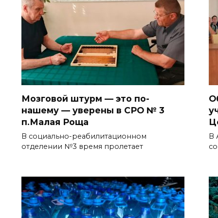
Мозговой штурм — это по-
О
нашему — уверены в СРО № 3
у
п.Малая Роща
Ц
В социально-реабилитационном
В 
отделении №3 время пролетает
со