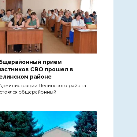
бщерайонный прием
частников СВО прошел в
елинском районе
Администрации Целинского района
стоялся общерайонный