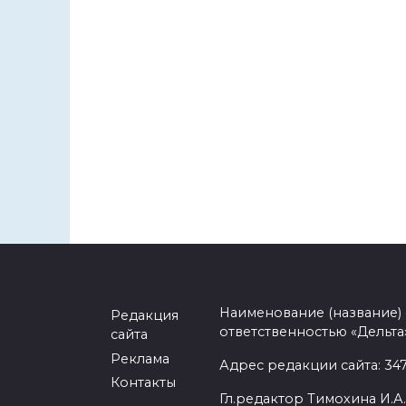
Наименование (название)
Редакция
ответственностью «Дельта
сайта
Реклама
Адрес редакции сайта: 3477
Контакты
Гл.редактор Тимохина И.А.