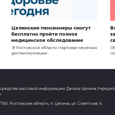
Целинские пенсионеры смогут
В
бесплатно пройти полное
з
медицинское обследование
с
В Ростовской области стартовал месячник
Об
диспансеризации
по
 средства массовой информации: Дельта-Целина Учредит
»
60, Ростовская область, п. Целина, ул. Советская, 6.