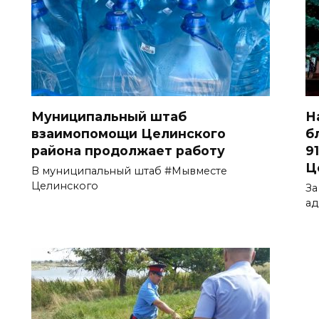
Муниципальный штаб
Н
взаимопомощи Целинского
б
района продолжает работу
9
Ц
В муниципальный штаб #Мывместе
Целинского
За
ад