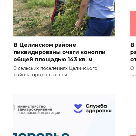
В Целинском районе
В
ликвидированы очаги конопли
р
общей площадью 143 кв. м
о
В сельских поселениях Целинского
О 
района продолжаются
на