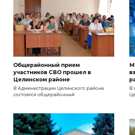
Общерайонный прием
М
участников СВО прошел в
в
Целинском районе
р
В Администрации Целинского района
В 
состоялся общерайонный
Ц