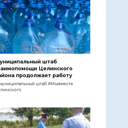
униципальный штаб
заимопомощи Целинского
айона продолжает работу
муниципальный штаб #Мывместе
елинского