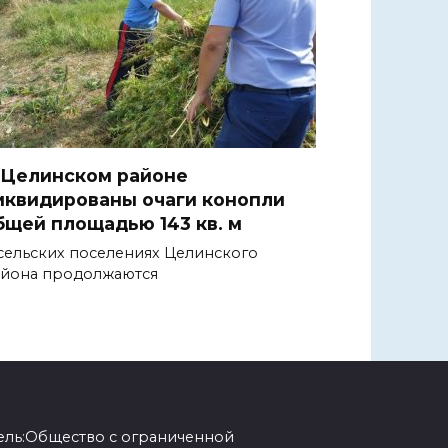
 Целинском районе
иквидированы очаги конопли
бщей площадью 143 кв. м
сельских поселениях Целинского
йона продолжаются
ель:Общество с ограниченной