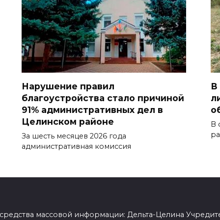
Нарушение правил
В
благоустройства стало причиной
л
91% административных дел в
о
Целинском районе
В 
ра
За шесть месяцев 2026 года
административная комиссия
 средства массовой информации: Дельта-Целина Учредит