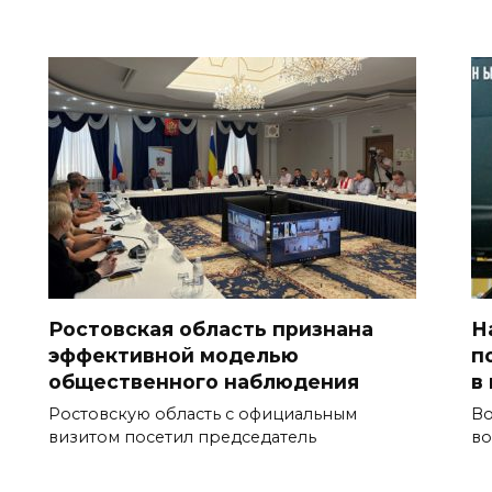
Ростовская область признана
Н
эффективной моделью
п
общественного наблюдения
в
Ростовскую область с официальным
Во
визитом посетил председатель
во