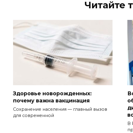
Читайте 
Здоровье новорожденных:
В
почему важна вакцинация
о
д
Сохранение населения — главный вызов
в
для современной
В 
пр