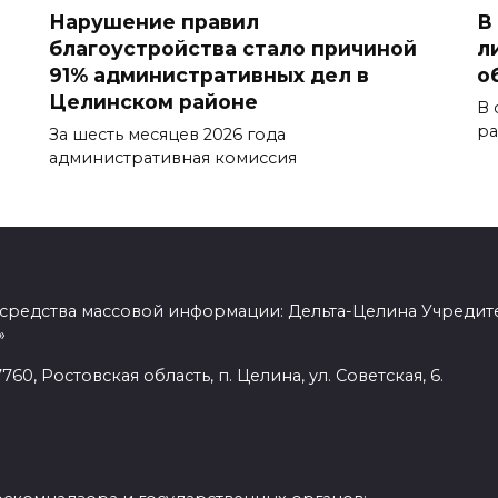
Нарушение правил
В
благоустройства стало причиной
л
91% административных дел в
о
Целинском районе
В 
ра
За шесть месяцев 2026 года
административная комиссия
 средства массовой информации: Дельта-Целина Учредит
»
60, Ростовская область, п. Целина, ул. Советская, 6.