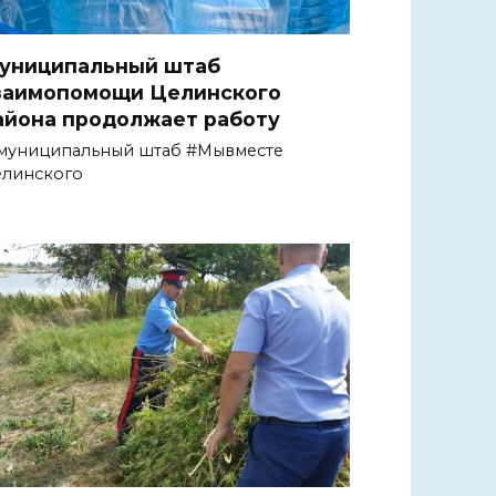
униципальный штаб
заимопомощи Целинского
айона продолжает работу
муниципальный штаб #Мывместе
елинского