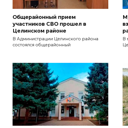
Общерайонный прием
М
участников СВО прошел в
в
Целинском районе
р
В Администрации Целинского района
В 
состоялся общерайонный
Ц