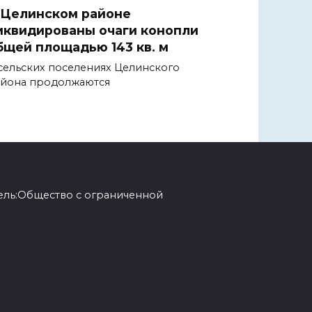
 Целинском районе
иквидированы очаги конопли
бщей площадью 143 кв. м
сельских поселениях Целинского
йона продолжаются
ель:Общество с ограниченной