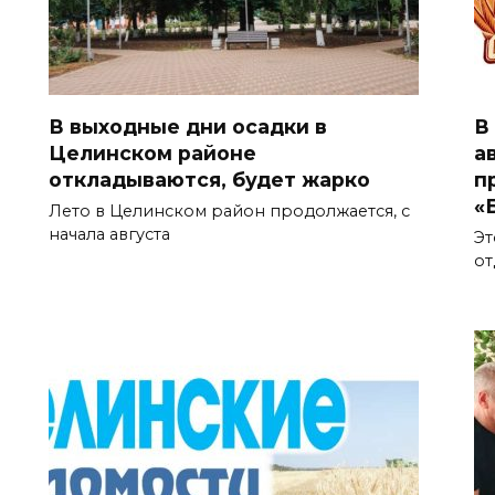
В выходные дни осадки в
В
Целинском районе
а
откладываются, будет жарко
п
«
Лето в Целинском район продолжается, с
начала августа
Эт
от