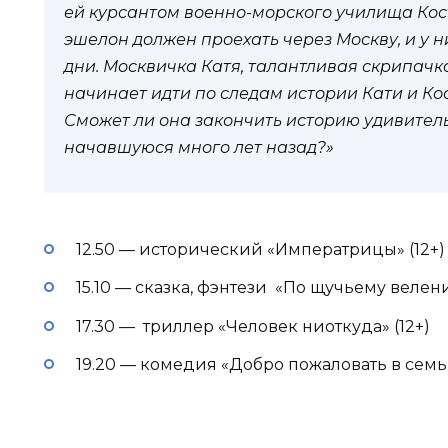
ей курсантом военно-морского училища Кост
эшелон должен проехать через Москву, и у 
дни. Москвичка Катя, талантливая скрипачка
начинает идти по следам истории Кати и Кос
Сможет ли она закончить историю удивител
начавшуюся много лет назад?»
12.50 — исторический «Императрицы» (12+)
15.10 — сказка, фэнтези «По щучьему велени
17.30 — триллер «Человек ниоткуда» (12+)
19.20 — комедия «Добро пожаловать в семью