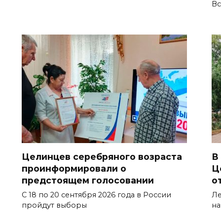
Вс
Целинцев серебряного возраста
В
проинформировали о
Ц
предстоящем голосовании
о
С 18 по 20 сентября 2026 года в России
Ле
пройдут выборы
на