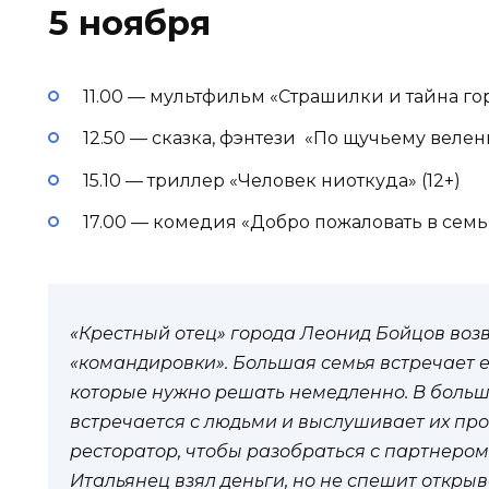
5 ноября
11.00 — мультфильм «Страшилки и тайна гор
12.50 — сказка, фэнтези «По щучьему велен
15.10 — триллер «Человек ниоткуда» (12+)
17.00 — комедия «Добро пожаловать в семью
«Крестный отец» города Леонид Бойцов воз
«командировки». Большая семья встречает ег
которые нужно решать немедленно. В боль
встречается с людьми и выслушивает их пр
ресторатор, чтобы разобраться с партнеро
Итальянец взял деньги, но не спешит откры