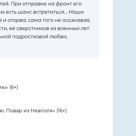
ей. При отправке на фронт его
них есть шанс встретиться… Наши
 и оторва, сама того не осознавая,
ти, её сверстников из военных лет.
ьной подростковой любви,
ю» (6+)
. Повар из Неаполя» (16+)