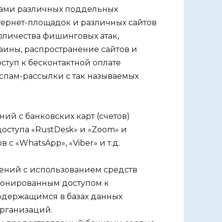
ками различных поддельных
нтернет-площадок и различных сайтов
оличества фишинговых атак,
аины, распространение сайтов и
туп к бесконтактной оплате
спам-рассылки с так называемых
й с банковских карт (счетов)
оступа «RustDesk» и «Zoom» и
 «WhatsApp», «Viber» и т.д.
ений с использованием средств
ионированным доступом к
одержащимся в базах данных
организаций.