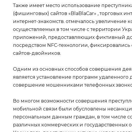
Также имеет место использование преступни
(фишинговых) сайтов «BlaBlaCar» , торговых и
интернет-знакомств. отмечалось увеличение к
осуществляемых в том числе с территории Укр
приложений, предоставляющих фиктивный дос
посредством NFC-технологии, фиксировались 
сайтов-двойников.
Одним из основных способов совершения деяни
является установление программ удаленного д
совершение мошенниками телефонных звонков с
Во многом возможности совершения преступл
мобильной связи были обусловлены несанкц
персональным данным граждан, в том числе с
различных коммерческих и государственных 