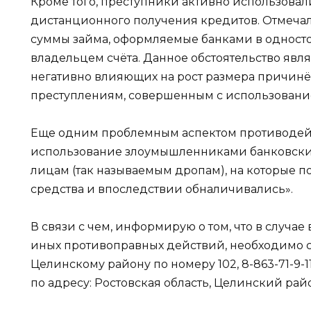
Кроме того, преступники активно использова
дистанционного получения кредитов. Отмеча
суммы займа, оформляемые банками в односто
владельцем счёта. Данное обстоятельство явл
негативно влияющих на рост размера причинё
преступлениям, совершенным с использовани
Еще одним проблемным аспектом противодейс
использование злоумышленниками банковски
лицам (так называемым дропам), на которые
средства и впоследствии обналичивались».
В связи с чем, информирую о том, что в случ
иных противоправных действий, необходимо 
Целинскому району по номеру 102, 8-863-71-9-11-
по адресу: Ростовская область, Целинский район,