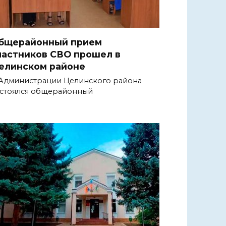
бщерайонный прием
частников СВО прошел в
елинском районе
Администрации Целинского района
стоялся общерайонный