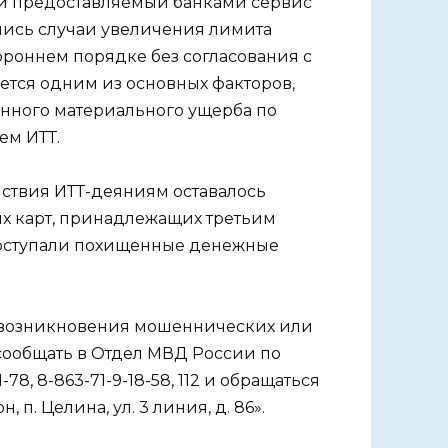
ли предоставляемый банками сервис
лись случаи увеличения лимита
роннем порядке без согласования с
яется одним из основных факторов,
нного материального ущерба по
ем ИТТ.
твия ИТТ-деяниям оставалось
х карт, принадлежащих третьим
 поступали похищенные денежные
ае возникновения мошеннических или
сообщать в Отдел МВД России по
78, 8-863-71-9-18-58, 112 и обращаться
 п. Целина, ул. 3 линия, д. 86».