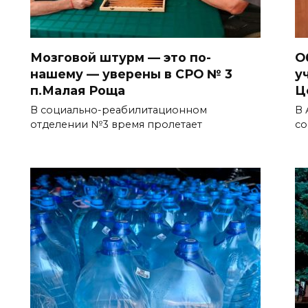
Мозговой штурм — это по-
О
нашему — уверены в СРО № 3
у
п.Малая Роща
Ц
В социально-реабилитационном
В 
отделении №3 время пролетает
со