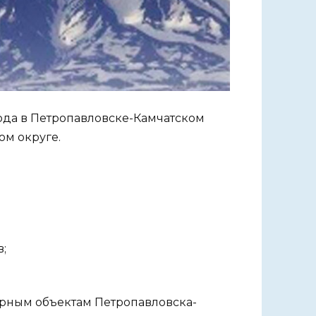
года в Петропавловске-Камчатском
м округе.
;
урным объектам Петропавловска-