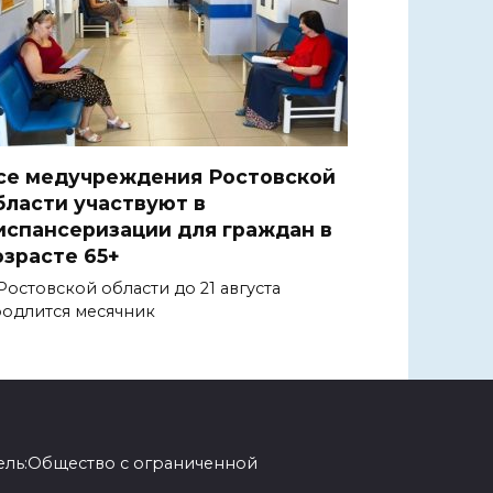
се медучреждения Ростовской
бласти участвуют в
испансеризации для граждан в
озрасте 65+
Ростовской области до 21 августа
одлится месячник
ель:Общество с ограниченной