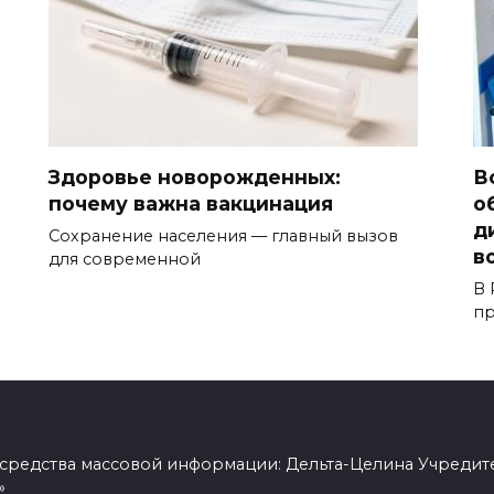
Здоровье новорожденных:
В
почему важна вакцинация
о
д
Сохранение населения — главный вызов
в
для современной
В 
пр
 средства массовой информации: Дельта-Целина Учредит
»