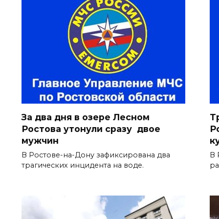
За два дня в озере Лесном
Т
Ростова утонули сразу двое
Р
мужчин
к
В Ростове-на-Дону зафиксирована два
В 
трагических инцидента на воде.
ра