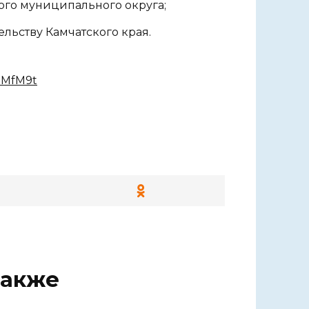
ого муниципального округа;
льству Камчатского края.
/3MfM9t
также